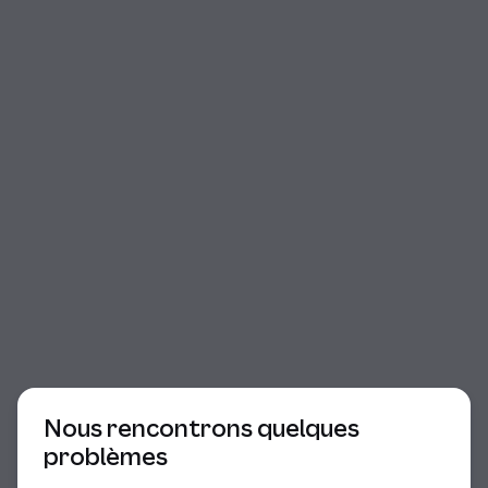
Début du dialogue
Nous rencontrons quelques
problèmes